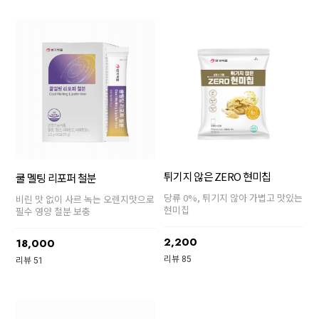
튀기지 않은 ZERO 현미칩
쿨 멜팅 리포퍼 철분
당류 0%, 튀기지 않아 가볍고 맛있는
비린 맛 없이 사르 녹는 오렌지맛으로
현미칩
필수 영양 철분 보충
2,200
18,000
리뷰 85
리뷰 51