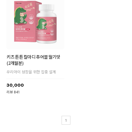
키즈 튼튼 칼마디 츄어블 딸기맛
(2개월분)
우리아이 성장을 위한 집중 설계
30,000
리뷰 841
1