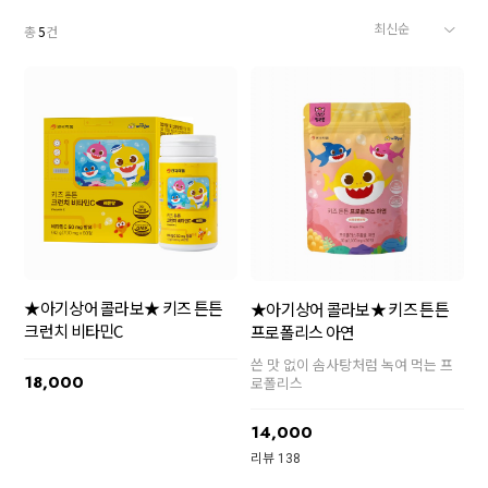
총
5
건
★아기상어 콜라보★ 키즈 튼튼
★아기상어 콜라보★ 키즈 튼튼
크런치 비타민C
프로폴리스 아연
쓴 맛 없이 솜사탕처럼 녹여 먹는 프
18,000
로폴리스
14,000
리뷰 138