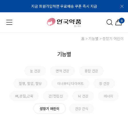
지금 회원가입하면 무료배송 쿠폰 즉시 지급
0
홈
기능별
성장기 어린이
기능별
눈 건강
면역 건강
종합 건강
혈행, 혈압, 혈당
이너뷰티/다이어트
장 건강
뼈,관절,근육
간/전립선
뇌 건강
에너지
성장기 어린이
건강 간식