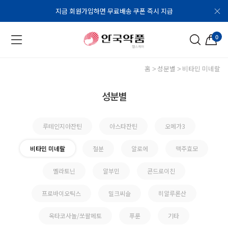
지금 회원가입하면 무료배송 쿠폰 즉시 지급
0
홈
성분별
비타민 미네랄
성분별
루테인지아잔틴
아스타잔틴
오메가3
비타민 미네랄
철분
알로에
맥주효모
멜라토닌
알부민
콘드로이친
프로바이오틱스
밀크씨슬
히알루론산
옥타코사놀/쏘팔메토
푸룬
기타