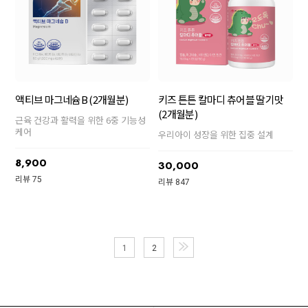
액티브 마그네슘B (2개월분)
키즈 튼튼 칼마디 츄어블 딸기맛
(2개월분)
근육 건강과 활력을 위한 6중 기능성
케어
우리아이 성장을 위한 집중 설계
8,900
30,000
리뷰 75
리뷰 847
1
2