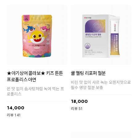
★아기상어 콜라보★ 키즈 튼튼
쿨 멜팅 리포퍼 철분
프로폴리스 아연
비린 맛 없이 사르 녹는 오렌지맛으로
필수 영양 철분 보충
쓴 맛 없이 솜사탕처럼 녹여 먹는 프
로폴리스
18,000
14,000
리뷰 51
리뷰 141