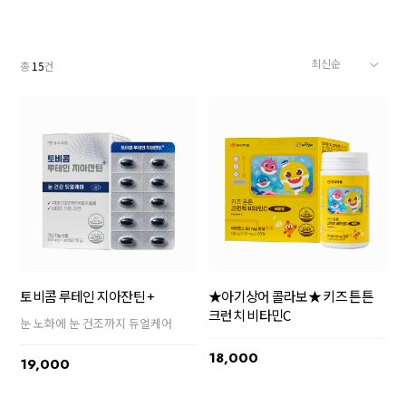
총
15
건
토비콤 루테인 지아잔틴 +
★아기상어 콜라보★ 키즈 튼튼
크런치 비타민C
눈 노화에 눈 건조까지 듀얼케어
18,000
19,000